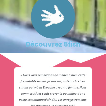
Découvrez 5fish
lles
« Nous vous remercions de mener à bien cette
« 
e de
formidable œuvre. Je suis un pasteur chrétien
tage.
sindhi qui vit en Espagne avec ma femme. Nous
ma
sommes ici les seuls croyants au milieu d’une
vér
vaste communauté sindhi. Vos enregistrements
constitueront un excellent outil