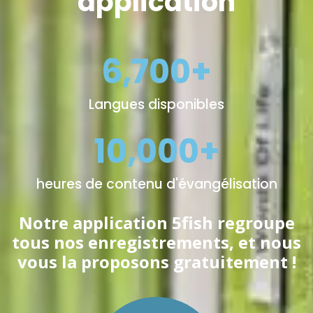
application
6,700
+
Langues disponibles
10,000
+
heures de contenu d'évangélisation
Notre application 5fish regroupe
tous nos enregistrements, et nous
vous la proposons gratuitement !