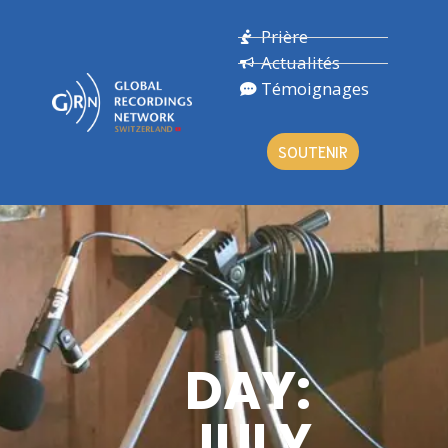
Prière
Actualités
Témoignages
SOUTENIR
DAY:
JULY