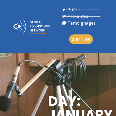
Prière
Actualités
Témoignages
SOUTENIR
DAY:
JANUARY