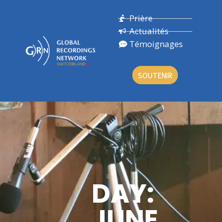
Prière
Actualités
Témoignages
SOUTENIR
DAY:
JUNE