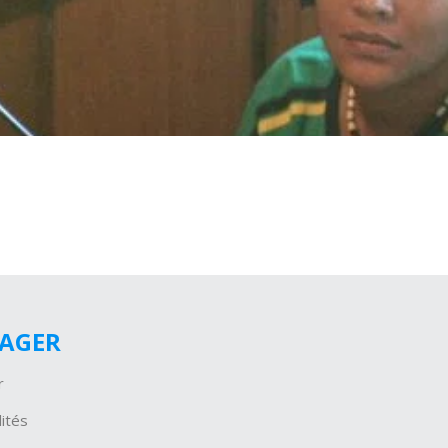
GAGER
r
ités